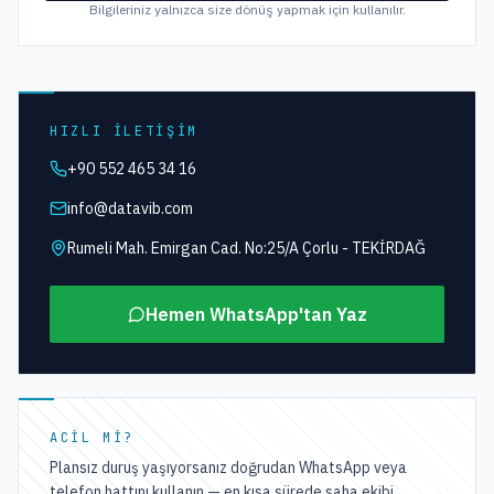
Bilgileriniz yalnızca size dönüş yapmak için kullanılır.
HIZLI İLETIŞIM
+90 552 465 34 16
info@datavib.com
Rumeli Mah. Emirgan Cad. No:25/A Çorlu - TEKİRDAĞ
Hemen WhatsApp'tan Yaz
ACIL MI?
Plansız duruş yaşıyorsanız doğrudan WhatsApp veya
telefon hattını kullanın — en kısa sürede saha ekibi