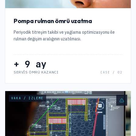
Pompa rulman ömrü uzatma
Periyodik titreşim takibi ve yağlama optimizasyonu ile
rulman değişim aralığının uzatılması.
+ 9 ay
SERVIS ÖMRÜ KAZANCI
CASE /
02
VAKA / İZLEME