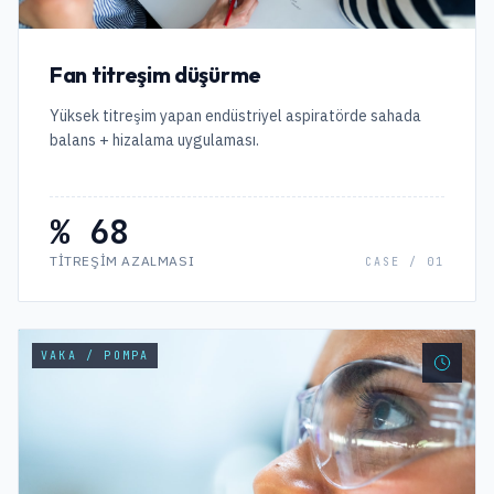
Fan titreşim düşürme
Yüksek titreşim yapan endüstriyel aspiratörde sahada
balans + hizalama uygulaması.
% 68
TITREŞIM AZALMASI
CASE /
01
VAKA / POMPA