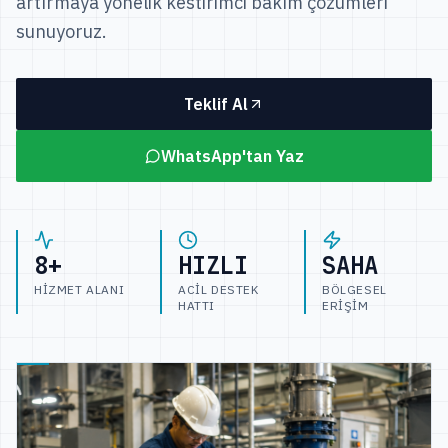
artırmaya yönelik kestirimci bakım çözümleri
sunuyoruz.
Teklif Al
WhatsApp'tan Yaz
8+
HIZLI
SAHA
HIZMET ALANI
ACIL DESTEK
BÖLGESEL
HATTI
ERIŞIM