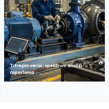
LIVE / SAHA ÖLÇÜMÜ
Titreşim verisi · spektrum analizi ·
raporlama