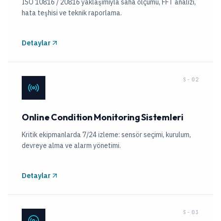
ISO 10816 / 20816 yaklaşımıyla saha ölçümü, FFT analizi,
hata teşhisi ve teknik raporlama.
Detaylar
S-02
Online Condition Monitoring Sistemleri
Kritik ekipmanlarda 7/24 izleme: sensör seçimi, kurulum,
devreye alma ve alarm yönetimi.
Detaylar
S-03